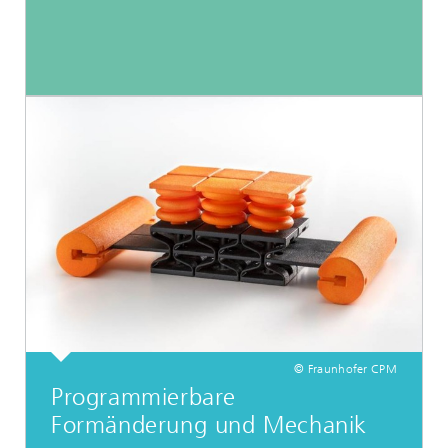
© Fraunhofer CPM
Programmierbare
Formänderung und Mechanik